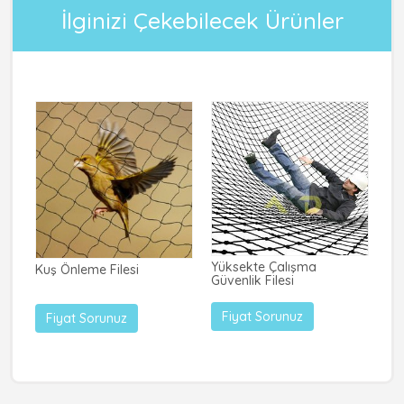
İlginizi Çekebilecek Ürünler
Yüksekte Çalışma
Kuş Önleme Filesi
Ev
Güvenlik Filesi
Fiyat Sorunuz
Fiyat Sorunuz