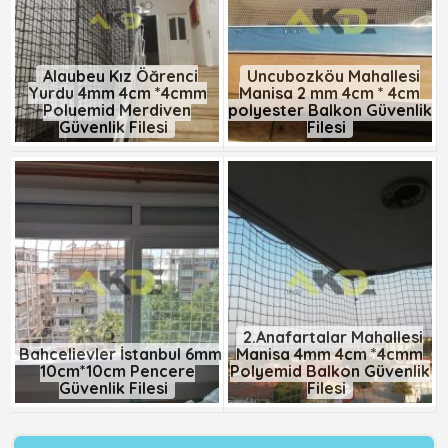
Alaybey Kız Öğrenci
Uncubozköy Mahallesi
Yurdu 4mm 4cm *4cmm
Manisa 2 mm 4cm * 4cm
Polyemid Merdiven
polyester Balkon Güvenlik
Güvenlik Filesi
Filesi
2.Anafartalar Mahallesi
Bahçelievler İstanbul 6mm
Manisa 4mm 4cm *4cmm
10cm*10cm Pencere
Polyemid Balkon Güvenlik
Güvenlik Filesi
Filesi