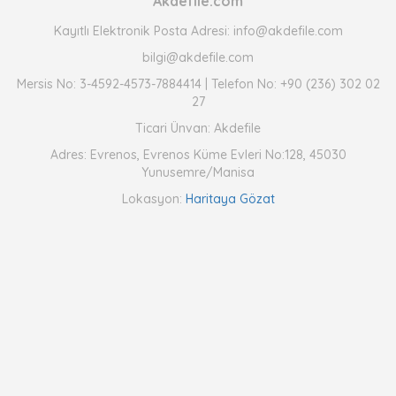
Akdefile.com
Kayıtlı Elektronik Posta Adresi: info@akdefile.com
bilgi@akdefile.com
Mersis No: 3-4592-4573-7884414 | Telefon No: +90 (236) 302 02
27
Ticari Ünvan: Akdefile
Adres: Evrenos, Evrenos Küme Evleri No:128, 45030
Yunusemre/Manisa
Lokasyon:
Haritaya Gözat