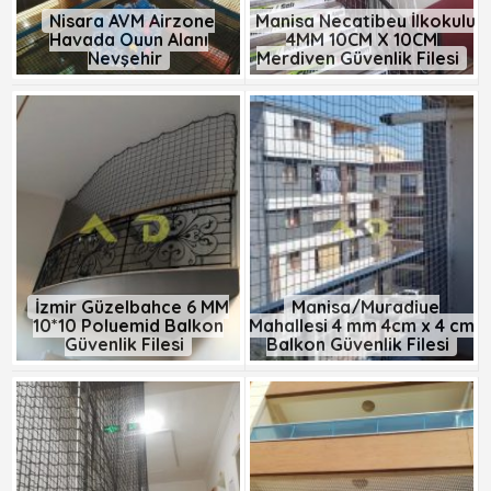
Nisara AVM Airzone
Manisa Necatibey İlkokulu
Havada Oyun Alanı
4MM 10CM X 10CM
Nevşehir
Merdiven Güvenlik Filesi
İzmir Güzelbahçe 6 MM
Manisa/Muradiye
10*10 Polyemid Balkon
Mahallesi 4 mm 4cm x 4 cm
Güvenlik Filesi
Balkon Güvenlik Filesi