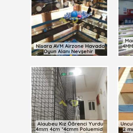
Man
Nisara AVM Airzone Havada
4MM
Oyun Alanı Nevşehir
Alaybey Kız Öğrenci Yurdu
Uncu
4mm 4cm *4cmm Polyemid
2 m