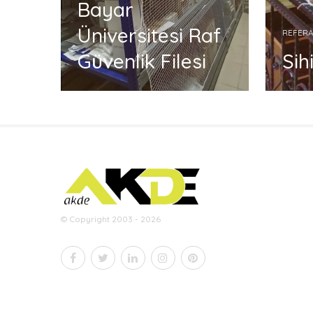
Bayar
kon
Üniversitesi Raf
REFER
Güvenlik Filesi
Sih
© Copyright 2003 - 2026