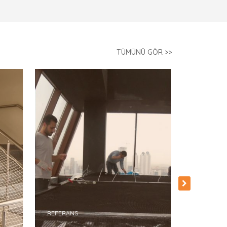
TÜMÜNÜ GÖR >>
REFERANS
Güze
REFERANS