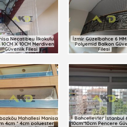
isa Necatibey İlkokulu
İzmir Güzelbahçe 6 MM 
 10CM X 10CM Merdiven
Polyemid Balkon Güve
Güvenlik Filesi
Filesi
bozköy Mahallesi Manisa
Bahçelievler İstanbu
m 4cm * 4cm polyester
10cm*10cm Pencere Güv