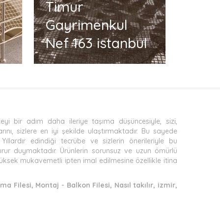
Timur
Maha
Gayrimenkul
4 * 
Nef 163 istanbul
Güven
liteyi bir adım daha ileriye taşıma düşüncesiyle, sizi,
arını, sizlere en iyi şekilde ulaştırmaktadır. Bu sayede
ıllardır edindiği tecrübe ve sizlerin önerileriyle bu
 gurur duymaktadır. Ürünlerin sorunsuz ve uzun ömürlü
n yüksek mukavemetli ipten imal edilmesine özellikle itina
ma Filesi, Montaj - Balkon Filesi, Nasıl takılır, izmir,