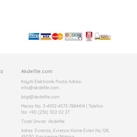
iz
Akdefile.com
Kayıtlı Elektronik Posta Adresi:
info@akdefile.com
bilgi@akdefile.com
Mersis No: 3-4592-4573-7884414 | Telefon
No: +90 (236) 302 02 27
Ticari Ünvan: Akdefile
Adres: Evrenos, Evrenos Küme Evleri No:128,
45030 Yunusemre/Manisa