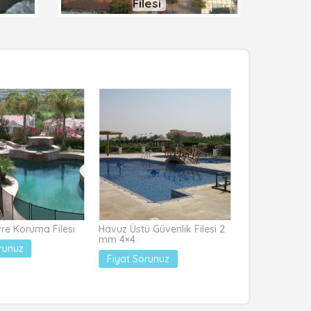
Filesi
re Koruma Filesi
Havuz Üstü Güvenlik Filesi 2
Basketbol File
mm 4×4
runuz
Fiyat Sorun
Fiyat Sorunuz