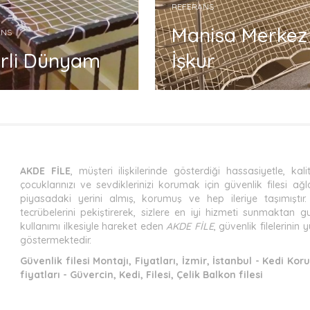
REFERANS
Manisa Merkez
ANS
irli Dünyam
İşkur
AKDE FİLE
, müşteri ilişkilerinde gösterdiği hassasiyetle, ka
çocuklarınızı ve sevdiklerinizi korumak için güvenlik filesi ağl
piyasadaki yerini almış, korumuş ve hep ileriye taşımıştır. Y
tecrübelerini pekiştirerek, sizlere en iyi hizmeti sunmaktan
kullanımı ilkesiyle hareket eden
AKDE FİLE
, güvenlik filelerini
göstermektedir.
Güvenlik filesi Montajı, Fiyatları, İzmir, İstanbul - Kedi Koru
fiyatları - Güvercin, Kedi, Filesi, Çelik Balkon filesi