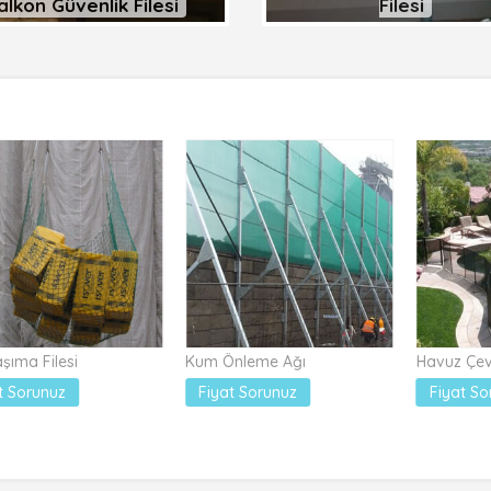
alkon Güvenlik Filesi
Filesi
şıma Filesi
Kum Önleme Ağı
Havuz Çev
t Sorunuz
Fiyat Sorunuz
Fiyat So