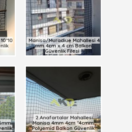
10*10
Manisa/Muradiye Mahallesi 4
nlik
mm 4cm x 4 cm Balkon
Güvenlik Filesi
2.Anafartalar Mahallesi
l 6mm
Manisa 4mm 4cm *4cmm
enlik
Polyemid Balkon Güvenlik