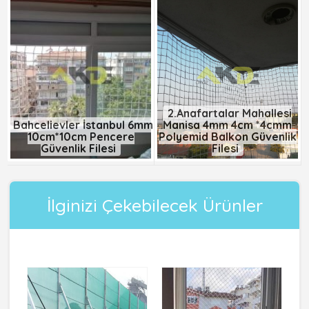
2.Anafartalar Mahallesi
Bahçelievler İstanbul 6mm
Manisa 4mm 4cm *4cmm
10cm*10cm Pencere
Polyemid Balkon Güvenlik
Güvenlik Filesi
Filesi
İlginizi Çekebilecek Ürünler