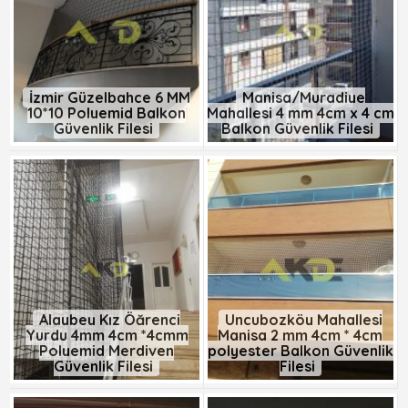
İzmir Güzelbahçe 6 MM
Manisa/Muradiye
10*10 Polyemid Balkon
Mahallesi 4 mm 4cm x 4 cm
Güvenlik Filesi
Balkon Güvenlik Filesi
Alaybey Kız Öğrenci
Uncubozköy Mahallesi
Yurdu 4mm 4cm *4cmm
Manisa 2 mm 4cm * 4cm
Polyemid Merdiven
polyester Balkon Güvenlik
Güvenlik Filesi
Filesi