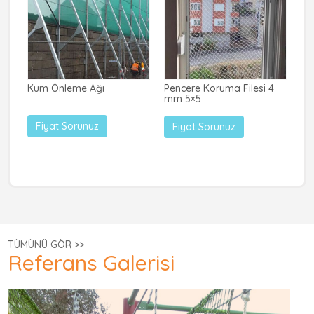
Kum Önleme Ağı
Pencere Koruma Filesi 4
İnş
mm 5×5
mm
Fiyat Sorunuz
Fiyat Sorunuz
TÜMÜNÜ GÖR >>
Referans Galerisi