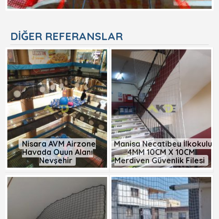
DIĞER REFERANSLAR
Nisara AVM Airzone
Manisa Necatibey İlkokulu
Havada Oyun Alanı
4MM 10CM X 10CM
Nevşehir
Merdiven Güvenlik Filesi