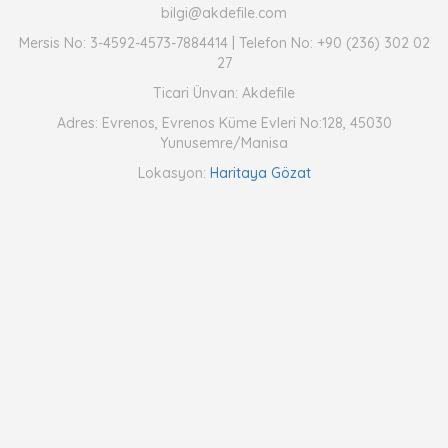
bilgi@akdefile.com
Mersis No: 3-4592-4573-7884414 | Telefon No: +90 (236) 302 02
27
Ticari Ünvan: Akdefile
Adres: Evrenos, Evrenos Küme Evleri No:128, 45030
Yunusemre/Manisa
Lokasyon:
Haritaya Gözat