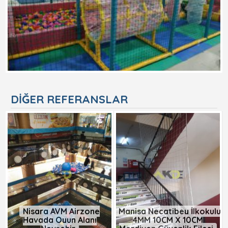
DIĞER REFERANSLAR
Nisara AVM Airzone
Manisa Necatibey İlkokulu
Havada Oyun Alanı
4MM 10CM X 10CM