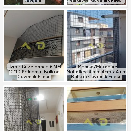
Nevşehir
Merdiven Güvenlik Filesi
İzmir Güzelbahçe 6 MM
Manisa/Muradiye
10*10 Polyemid Balkon
Mahallesi 4 mm 4cm x 4 cm
Güvenlik Filesi
Balkon Güvenlik Filesi