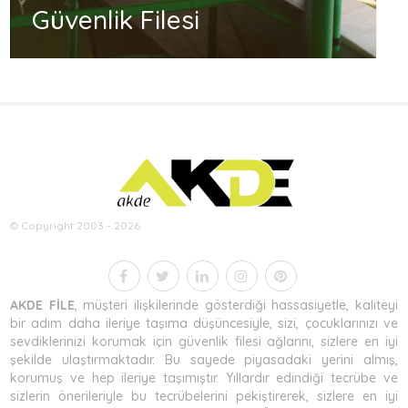
Güvenlik Filesi
© Copyright 2003 - 2026
AKDE FİLE
, müşteri ilişkilerinde gösterdiği hassasiyetle, kaliteyi
bir adım daha ileriye taşıma düşüncesiyle, sizi, çocuklarınızı ve
sevdiklerinizi korumak için güvenlik filesi ağlarını, sizlere en iyi
şekilde ulaştırmaktadır. Bu sayede piyasadaki yerini almış,
korumuş ve hep ileriye taşımıştır. Yıllardır edindiği tecrübe ve
sizlerin önerileriyle bu tecrübelerini pekiştirerek, sizlere en iyi