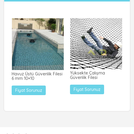
Yüksekte Çalışma
Havuz Üstü Güvenlik Filesi
Tı
Güvenlik Filesi
6 mm 10×10
İçi
Fiyat Sorunuz
Fiyat Sorunuz