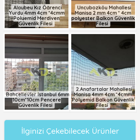
Alaybey Kız Öğrenci
Uncubozköy Mahallesi
Yurdu 4mm 4cm *4cmm
Manisa 2 mm 4cm * 4cm
Polyemid Merdiven
polyester Balkon Güvenlik
Güvenlik Filesi
Filesi
2.Anafartalar Mahallesi
Bahçelievler İstanbul 6mm
Manisa 4mm 4cm *4cmm
10cm*10cm Pencere
Polyemid Balkon Güvenlik
Güvenlik Filesi
Filesi
İlginizi Çekebilecek Ürünler