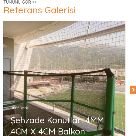
TÜMÜNÜ GÖR >>
Referans Galerisi
REFERANS
Şehzade Konutları 4MM
4CM X 4CM Balkon