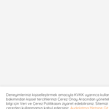
Deneyimlerinizi kişiselleştirmek amacıyla KVKK uyarınca kullan
bakımından kişisel tercihlerinizi Çerez Onay Aracından yönetebi
bilgi için Veri ve Çerez Politikasını ziyaret edebilirsiniz. Sitemiz
çerezleri kullanmamızı kabul edersiniz.
Aydınlatma Metnine Git