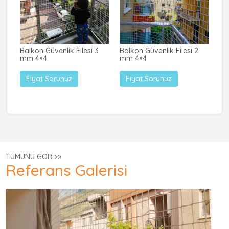
lik
Balkon Güvenlik Filesi 3
Balkon Güvenlik Filesi 2
Ha
mm 4×4
mm 4×4
4 
Fiyat Sorunuz
Fiyat Sorunuz
TÜMÜNÜ GÖR >>
Referans Galerisi