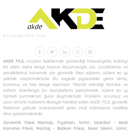
© Copyright 2003 - 2026
AKDE FİLE
, müşteri ilişkilerinde gösterdiği hassasiyetle, kaliteyi
bir adım daha ileriye taşıma düşüncesiyle, sizi, çocuklarınızı ve
sevdiklerinizi korumak için güvenlik filesi ağlarını, sizlere en iyi
şekilde ulaştırmaktadır. Bu sayede piyasadaki yerini almış,
korumuş ve hep ileriye taşımıştır. Yıllardır edindiği tecrübe ve
sizlerin önerileriyle bu tecrübelerini pekiştirerek, sizlere en iyi
hizmeti sunmaktan gurur duymaktadır. Ürünlerin sorunsuz ve
uzun ömürlü kullanımı ilkesiyle hareket eden
AKDE FİLE
, güvenlik
filelerinin yüksek mukavemetli ipten imal edilmesine özellikle
itina göstermektedir.
Güvenlik filesi Montajı, Fiyatları, İzmir, İstanbul - Kedi
Koruma Filesi, Montaj - Balkon Filesi, Nasıl takılır, izmir,