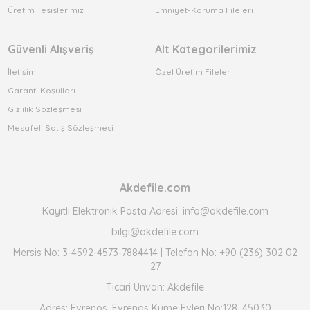
Üretim Tesislerimiz
Emniyet-Koruma Fileleri
Güvenli Alışveriş
Alt Kategorilerimiz
İletişim
Özel Üretim Fileler
Garanti Koşulları
Gizlilik Sözleşmesi
Mesafeli Satış Sözleşmesi
Akdefile.com
Kayıtlı Elektronik Posta Adresi: info@akdefile.com
bilgi@akdefile.com
Mersis No: 3-4592-4573-7884414 | Telefon No: +90 (236) 302 02
27
Ticari Ünvan: Akdefile
Adres: Evrenos, Evrenos Küme Evleri No:128, 45030