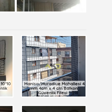
10*10
Manisa/Muradiye Mahallesi 4
nlik
mm 4cm x 4 cm Balkon
Güvenlik Filesi