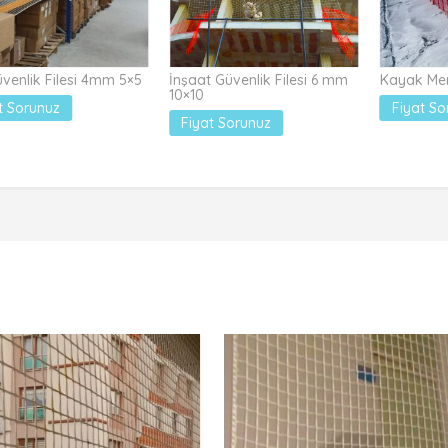
venlik Filesi 4mm 5×5
İnşaat Güvenlik Filesi 6 mm
Kayak Merk
10×10
t Sorunuz
Fiyat So
Fiyat Sorunuz