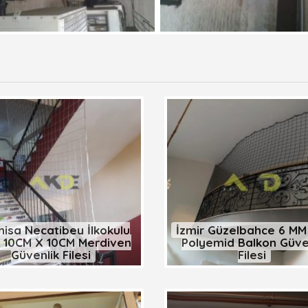
isa Necatibey İlkokulu
İzmir Güzelbahçe 6 MM 
 10CM X 10CM Merdiven
Polyemid Balkon Güve
Güvenlik Filesi
Filesi