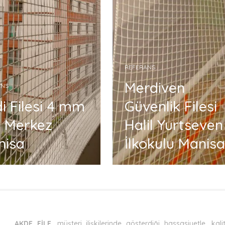
REFERANS
Merdiven
ANS
i Filesi 4 mm
Güvenlik Filesi
 Merkez
Halil Yurtseven
nisa
İlkokulu Manisa
AKDE FİLE
, müşteri ilişkilerinde gösterdiği hassasiyetle, ka