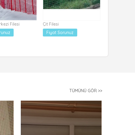
ezi Filesi
Çit Filesi
Kar Emniyet Fi
runuz
Fiyat Sorunuz
Fiyat Sorun
TÜMÜNÜ GÖR >>