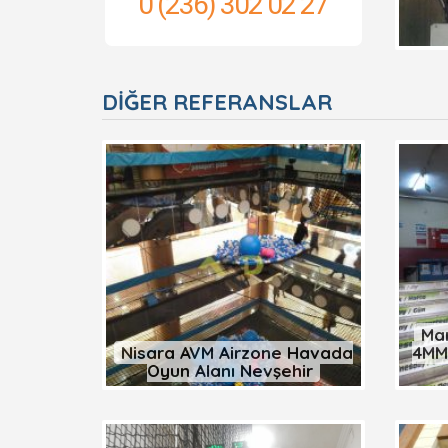
0 (236) 302 02 27
DIĞER REFERANSLAR
Man
Nisara AVM Airzone Havada
4MM
Oyun Alanı Nevşehir