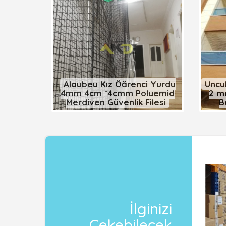
Alaybey Kız Öğrenci Yurdu
Uncu
4mm 4cm *4cmm Polyemid
2 m
Merdiven Güvenlik Filesi
B
İlginizi
Çekebilecek