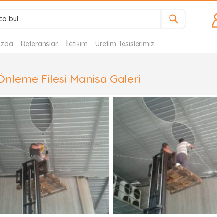
ızda
Referanslar
İletişim
Üretim Tesislerimiz
Önleme Filesi Manisa Galeri