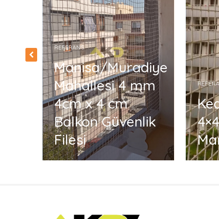
REFERANS
Manisa/Muradiye
Mahallesi 4 mm
REFER
4cm x 4 cm
Ked
Balkon Güvenlik
4×4
ul
Filesi
Ma