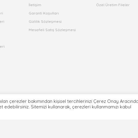
İletişim
Özel Üretim Fileler
ri
Garanti Koşulları
eri
Gizlilik Sözleşmesi
Mesafeli Satış Sözleşmesi
eri
ılan çerezler bakımından kişisel tercihlerinizi Çerez Onay Aracınd
ret edebilirsiniz. Sitemizi kullanarak, çerezleri kullanmamızı kabul