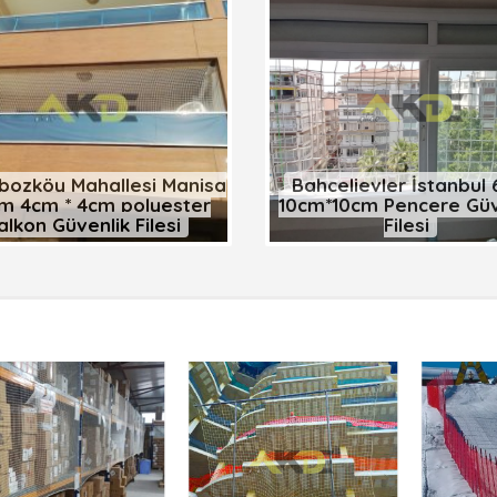
bozköy Mahallesi Manisa
Bahçelievler İstanbu
m 4cm * 4cm polyester
10cm*10cm Pencere Güv
alkon Güvenlik Filesi
Filesi