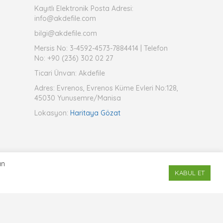
Kayıtlı Elektronik Posta Adresi:
info@akdefile.com
bilgi@akdefile.com
Mersis No: 3-4592-4573-7884414 | Telefon
No: +90 (236) 302 02 27
Ticari Ünvan: Akdefile
Adres: Evrenos, Evrenos Küme Evleri No:128,
45030 Yunusemre/Manisa
Lokasyon:
Haritaya Gözat
an
Whatsapp İletişim
KABUL ET