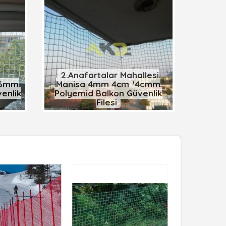
2.Anafartalar Mahallesi
l 6mm
Manisa 4mm 4cm *4cmm
enlik
Polyemid Balkon Güvenlik
Filesi