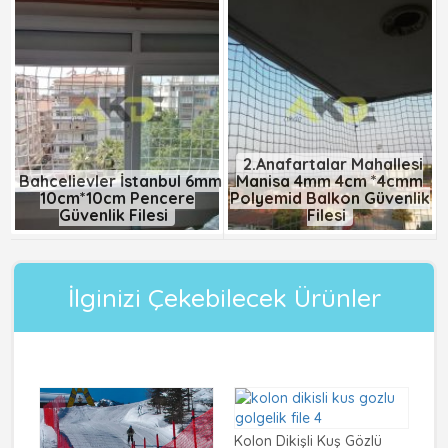
2.Anafartalar Mahallesi
Bahçelievler İstanbul 6mm
Manisa 4mm 4cm *4cmm
10cm*10cm Pencere
Polyemid Balkon Güvenlik
Güvenlik Filesi
Filesi
İlginizi Çekebilecek Ürünler
Kolon Dikişli Kuş Gözlü