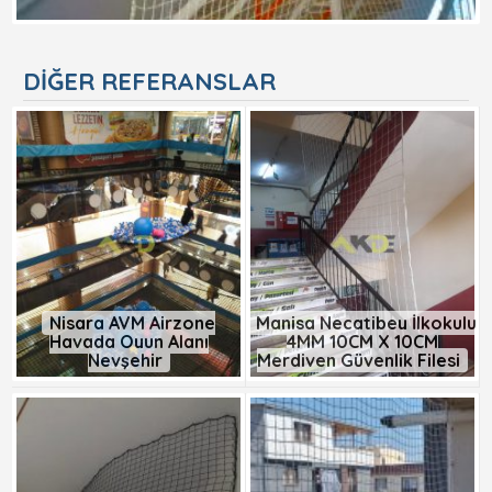
DIĞER REFERANSLAR
Nisara AVM Airzone
Manisa Necatibey İlkokulu
Havada Oyun Alanı
4MM 10CM X 10CM
Nevşehir
Merdiven Güvenlik Filesi