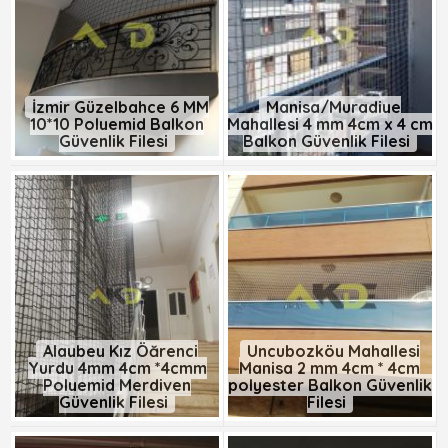
İzmir Güzelbahçe 6 MM
Manisa/Muradiye
10*10 Polyemid Balkon
Mahallesi 4 mm 4cm x 4 cm
Güvenlik Filesi
Balkon Güvenlik Filesi
Alaybey Kız Öğrenci
Uncubozköy Mahallesi
Yurdu 4mm 4cm *4cmm
Manisa 2 mm 4cm * 4cm
Polyemid Merdiven
polyester Balkon Güvenlik
Güvenlik Filesi
Filesi