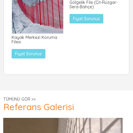
Gölgelik File (Çit-Rüzgar-
Sera-Bahçe)
Fiyat Sorunuz
mm
Kayak Merkezi Koruma
Ta
Filesi
Fiyat Sorunuz
TÜMÜNÜ GÖR >>
Referans Galerisi