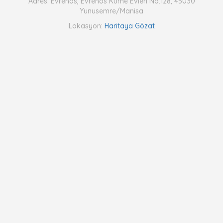
Adres: Evrenos, Evrenos Küme Evleri No:128, 45030
Yunusemre/Manisa
Lokasyon:
Haritaya Gözat