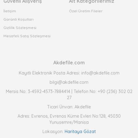
Güvenli Alışveriş
Alt Kategorilerimiz
İletişim
Özel Üretim Fileler
Garanti Koşulları
Gizlilik Sözleşmesi
Mesafeli Satış Sözleşmesi
Akdefile.com
Kayıtlı Elektronik Posta Adresi: info@akdefile.com
bilgi@akdefile.com
Mersis No: 3-4592-4573-7884414 | Telefon No: +90 (236) 302 02
27
Ticari Ünvan: Akdefile
Adres: Evrenos, Evrenos Küme Evleri No:128, 45030
Yunusemre/Manisa
Lokasyon:
Haritaya Gözat