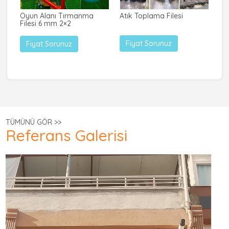
Oyun Alanı Tırmanma
Atık Toplama Filesi
Ço
Filesi 6 mm 2×2
Fil
Fiyat Sorunuz
Fiyat Sorunuz
TÜMÜNÜ GÖR >>
Referans Galerisi