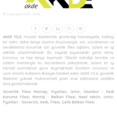
© Copyright 2003 - 2026
AKDE FİLE
, müşteri ilişkilerinde gösterdiği hassasiyetle, kaliteyi
bir adım daha ileriye taşıma düşüncesiyle, sizi, çocuklarınızı ve
sevdiklerinizi korumak için güvenlik filesi ağlarını, sizlere en iyi
şekilde ulaştırmaktadır. Bu sayede piyasadaki yerini almış,
korumuş ve hep ileriye taşımıştır. Yıllardır edindiği tecrübe ve
sizlerin önerileriyle bu tecrübelerini pekiştirerek, sizlere en iyi
hizmeti sunmaktan gurur duymaktadır. Ürünlerin sorunsuz ve
uzun ömürlü kullanımı ilkesiyle hareket eden
AKDE FİLE
, güvenlik
filelerinin yüksek mukavemetli ipten imal edilmesine özellikle
itina göstermektedir.
Güvenlik filesi Montajı, Fiyatları, İzmir, İstanbul - Kedi
Koruma Filesi, Montaj - Balkon Filesi, Nasıl takılır, izmir,
fiyatları - Güvercin, Kedi, Filesi, Çelik Balkon filesi