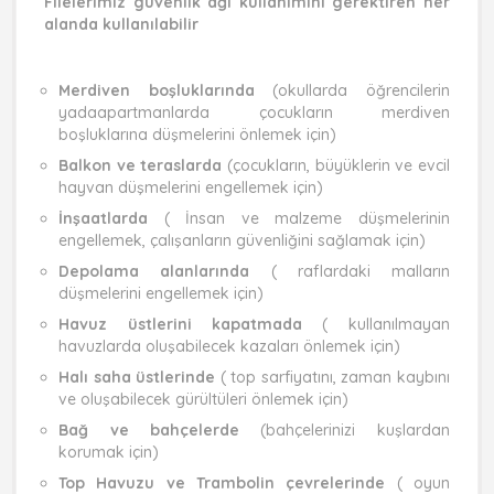
Filelerimiz güvenlik ağı kullanımını gerektiren her
alanda kullanılabilir
Merdiven boşluklarında
(okullarda öğrencilerin
yadaapartmanlarda çocukların merdiven
boşluklarına düşmelerini önlemek için)
Balkon ve teraslarda
(çocukların, büyüklerin ve evcil
hayvan düşmelerini engellemek için)
İnşaatlarda
( İnsan ve malzeme düşmelerinin
engellemek, çalışanların güvenliğini sağlamak için)
Depolama alanlarında
( raflardaki malların
düşmelerini engellemek için)
Havuz üstlerini kapatmada
( kullanılmayan
havuzlarda oluşabilecek kazaları önlemek için)
Halı saha üstlerinde
( top sarfiyatını, zaman kaybını
ve oluşabilecek gürültüleri önlemek için)
Bağ ve bahçelerde
(bahçelerinizi kuşlardan
korumak için)
Top Havuzu ve Trambolin çevrelerinde
( oyun