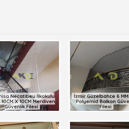
isa Necatibey İlkokulu
İzmir Güzelbahçe 6 MM 
 10CM X 10CM Merdiven
Polyemid Balkon Güve
Güvenlik Filesi
Filesi