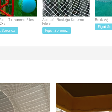
lanı Tırmanma Filesi
Asansör Boşluğu Koruma
Balık Ağı
2×2
Fileleri
Fiyat So
t Sorunuz
Fiyat Sorunuz