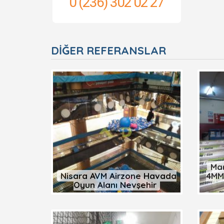
0 (236) 302 02 27
DIĞER REFERANSLAR
Man
Nisara AVM Airzone Havada
4MM
Oyun Alanı Nevşehir