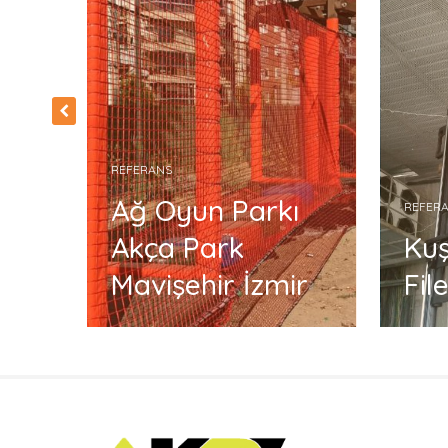
REFERANS
ik
Ağ Oyun Parkı
REFER
ik
Akça Park
Ku
Mavişehir İzmir
Fil