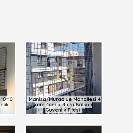
10*10
Manisa/Muradiye Mahallesi 4
nlik
mm 4cm x 4 cm Balkon
Güvenlik Filesi