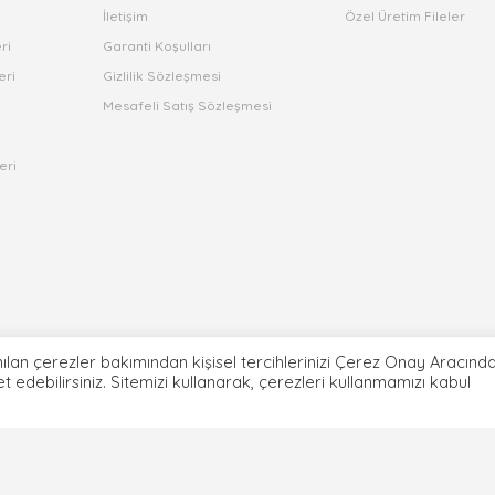
İletişim
Özel Üretim Fileler
ri
Garanti Koşulları
eri
Gizlilik Sözleşmesi
Mesafeli Satış Sözleşmesi
eri
ılan çerezler bakımından kişisel tercihlerinizi Çerez Onay Aracınd
ret edebilirsiniz. Sitemizi kullanarak, çerezleri kullanmamızı kabul