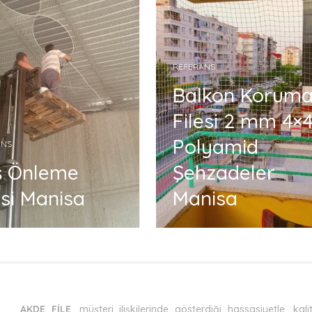
REFERANS
Balkon Korum
Filesi 2 mm 4×
Polyamid
ANS
ş Önleme
Şehzadeler
esi Manisa
Manisa
AKDE FİLE
, müşteri ilişkilerinde gösterdiği hassasiyetle, ka