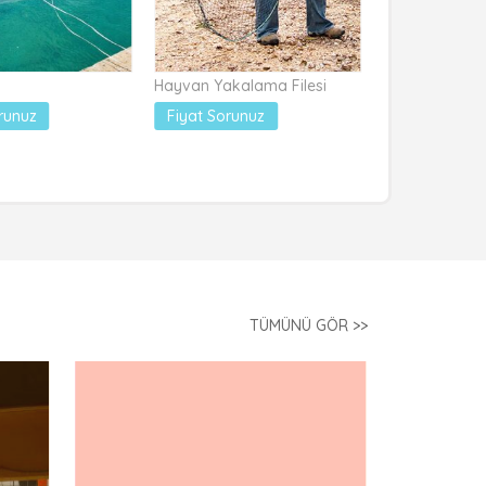
Hayvan Yakalama Filesi
Halı Saha Kale 
runuz
Fiyat Sorunuz
Fiyat Sorun
TÜMÜNÜ GÖR >>