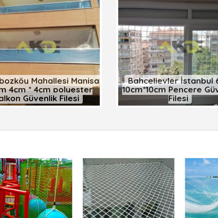
bozköy Mahallesi Manisa
Bahçelievler İstanbu
m 4cm * 4cm polyester
10cm*10cm Pencere Güv
alkon Güvenlik Filesi
Filesi