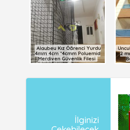
Alaybey Kız Öğrenci Yurdu
Uncu
4mm 4cm *4cmm Polyemid
2 m
Merdiven Güvenlik Filesi
B
İlginizi
Çekebilecek