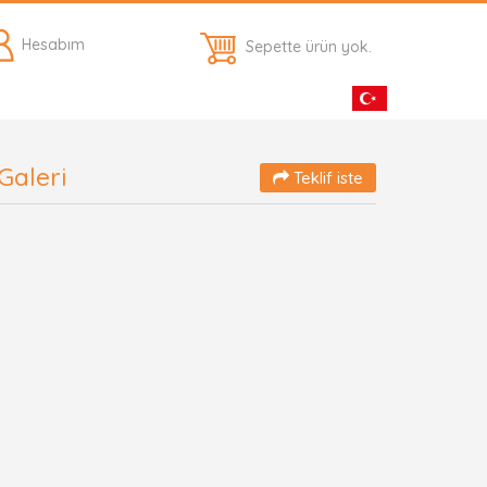
Hesabım
Sepette ürün yok.
Galeri
Teklif iste