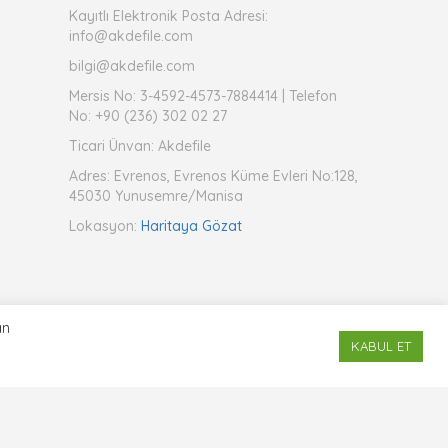
Kayıtlı Elektronik Posta Adresi:
info@akdefile.com
bilgi@akdefile.com
Mersis No: 3-4592-4573-7884414 | Telefon
No: +90 (236) 302 02 27
Ticari Ünvan: Akdefile
Adres: Evrenos, Evrenos Küme Evleri No:128,
45030 Yunusemre/Manisa
Lokasyon:
Haritaya Gözat
an
Whatsapp İletişim
KABUL ET