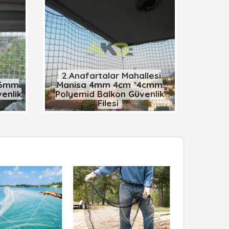
2.Anafartalar Mahallesi
l 6mm
Manisa 4mm 4cm *4cmm
enlik
Polyemid Balkon Güvenlik
Filesi