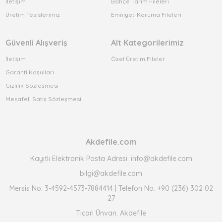
İletişim
Bahçe Tarım Fileleri
Üretim Tesislerimiz
Emniyet-Koruma Fileleri
Güvenli Alışveriş
Alt Kategorilerimiz
İletişim
Özel Üretim Fileler
Garanti Koşulları
Gizlilik Sözleşmesi
Mesafeli Satış Sözleşmesi
Akdefile.com
Kayıtlı Elektronik Posta Adresi: info@akdefile.com
bilgi@akdefile.com
Mersis No: 3-4592-4573-7884414 | Telefon No: +90 (236) 302 02
27
Ticari Ünvan: Akdefile