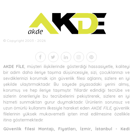
© Copyright 2003 - 2026
AKDE FİLE
, müşteri ilişkilerinde gösterdiği hassasiyetle, kaliteyi
bir adım daha ileriye taşıma düşüncesiyle, sizi, çocuklarınızı ve
sevdiklerinizi korumak için güvenlik filesi ağlarını, sizlere en iyi
şekilde ulaştırmaktadır. Bu sayede piyasadaki yerini almış,
korumuş ve hep ileriye taşımıştır. Yıllardır edindiği tecrübe ve
sizlerin önerileriyle bu tecrübelerini pekiştirerek, sizlere en iyi
hizmeti sunmaktan gurur duymaktadır. Ürünlerin sorunsuz ve
uzun ömürlü kullanımı ilkesiyle hareket eden
AKDE FİLE
, güvenlik
filelerinin yüksek mukavemetli ipten imal edilmesine özellikle
itina göstermektedir.
Güvenlik filesi Montajı, Fiyatları, İzmir, İstanbul - Kedi