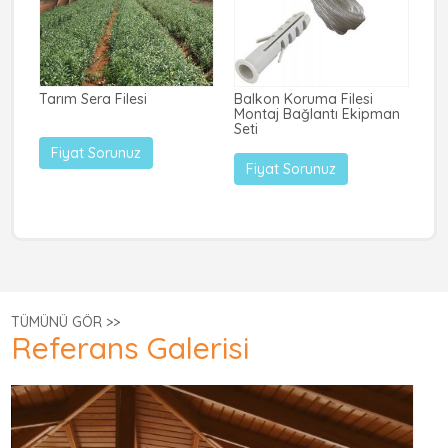
Sıv
m
Tarım Sera Filesi
Balkon Koruma Filesi
Montaj Bağlantı Ekipman
Seti
Fiyat Sorunuz
Fiyat Sorunuz
TÜMÜNÜ GÖR >>
Referans Galerisi