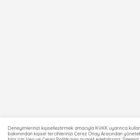
Deneyimlerinizi kişiselleştirmek amacıyla KVKK uyarınca kullan
bakımından kişisel tercihlerinizi Çerez Onay Aracından yönetebi
bilgi için Veri ve Çerez Politikasını ziyaret edebilirsiniz. Sitemiz